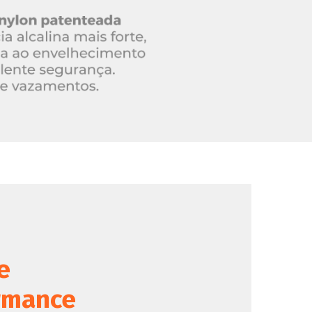
e
rmance