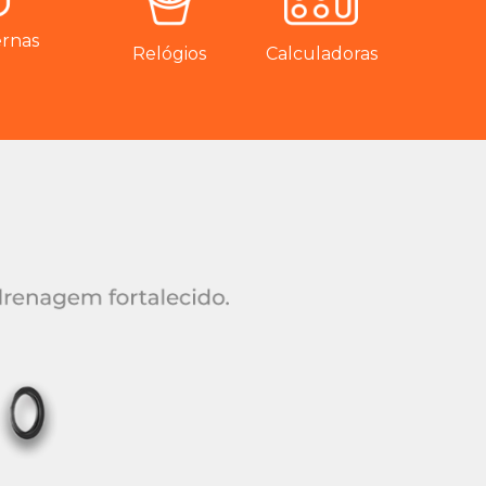
ernas
Relógios
Calculadoras