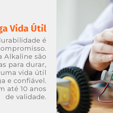
a Vida Útil
durabilidade é
compromisso.
a Alkaline são
as para durar,
uma vida útil
a e confiável.
m até 10 anos
de validade.