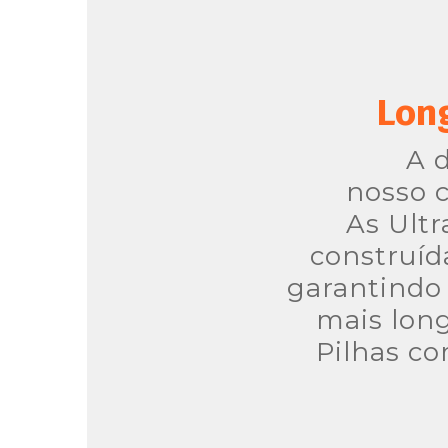
Long
A 
nosso 
As Ultr
construíd
garantindo 
mais long
Pilhas co