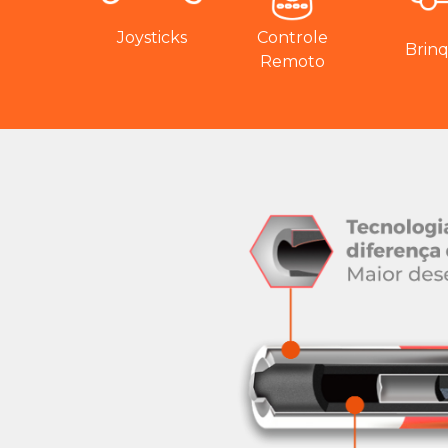
Joysticks
Controle
Brin
Remoto