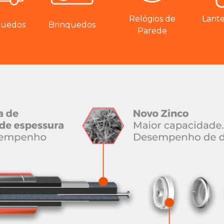
Relógios de
Lant
quedos
Brinquedos
Parede