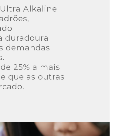
Ultra Alkaline
adrões,
ndo
a duradoura
às demandas
s.
 de 25% a mais
e que as outras
rcado.